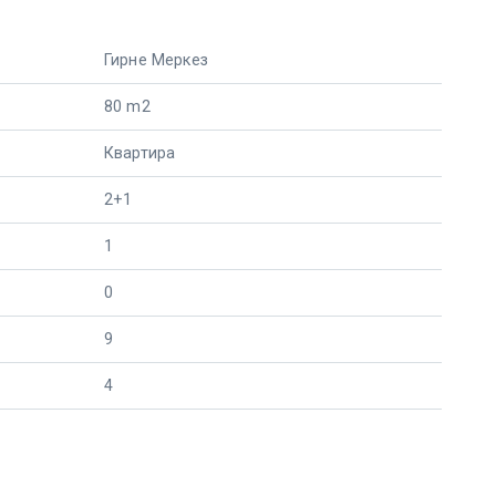
Гирне Меркез
80 m2
Квартира
2+1
1
0
9
4