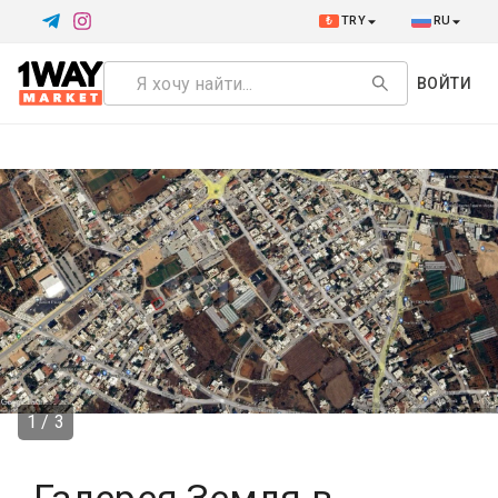
₺
TRY
RU
ВОЙТИ
1 / 3