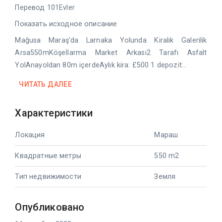
Перевод 101Evler
Показать исходное описание
Mağusa Maraş’da Larnaka Yolunda Kiralık Galerilik
Arsa550mKöşeİlarma Market Arkası2 Tarafı Asfalt
YolAnayoldan 80m içerdeAylık kira: £500 1 depozit...
ЧИТАТЬ ДАЛЕЕ
Характеристики
Локация
Мараш
Квадратные метры
550 m2
Тип недвижимости
Земля
Опубликовано