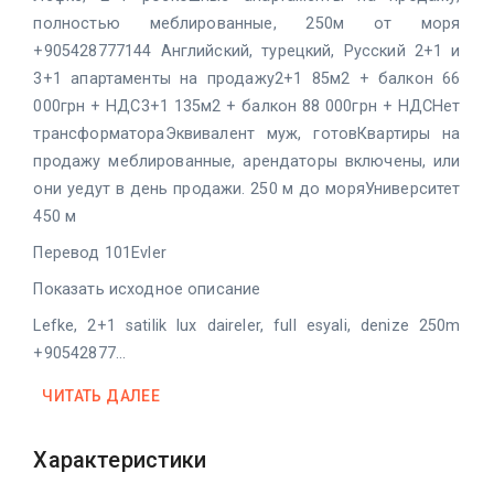
полностью меблированные, 250м от моря
+905428777144 Английский, турецкий, Русский 2+1 и
3+1 апартаменты на продажу2+1 85м2 + балкон 66
000грн + НДС3+1 135м2 + балкон 88 000грн + НДСНет
трансформатораЭквивалент муж, готовКвартиры на
продажу меблированные, арендаторы включены, или
они уедут в день продажи. 250 м до моряУниверситет
450 м
Перевод 101Evler
Показать исходное описание
Lefke, 2+1 satilik lux daireler, full esyali, denize 250m
+90542877...
ЧИТАТЬ ДАЛЕЕ
Характеристики