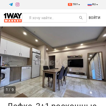
₺
TRY
RU
ВОЙТИ
1 / 9