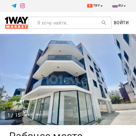
₺
TRY
RU
ВОЙТИ
1 / 15