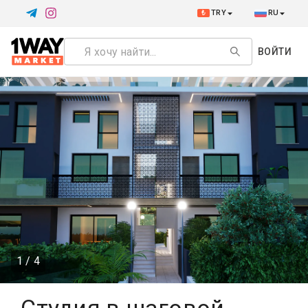
₺
TRY
RU
ВОЙТИ
1 / 4