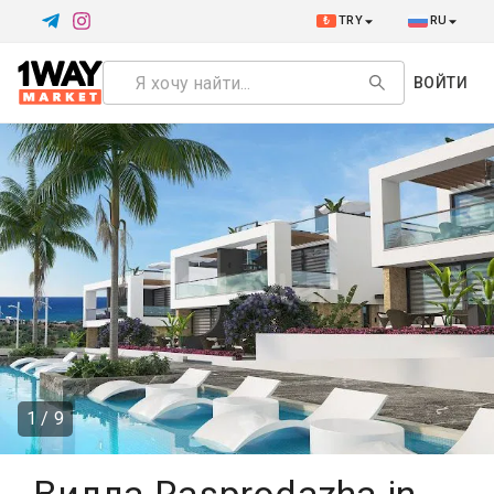
₺
TRY
RU
ВОЙТИ
1 / 9